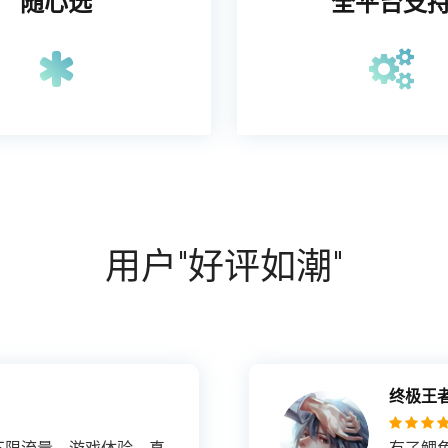
随心选
全平台支
用户"好评如潮"
终极王